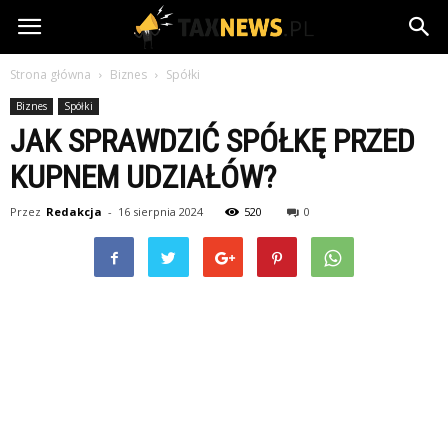
TaxNews.pl
Strona główna
Biznes
Spółki
Biznes
Spółki
JAK SPRAWDZIĆ SPÓŁKĘ PRZED
KUPNEM UDZIAŁÓW?
Przez
Redakcja
-
16 sierpnia 2024
520
0