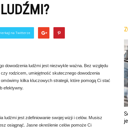
 LUDŹMI?
Z
ierkaj) na Twitterze
go dowodzenia ludźmi jest niezwykle ważna. Bez względu
u czy rodzicem, umiejętność skutecznego dowodzenia
 omówimy kilka kluczowych strategii, które pomogą Ci stać
b efektywny.
S
udźmi jest zdefiniowanie swojej wizji i celów. Musisz
j
hcesz osiągnąć. Jasne określenie celów pomoże Ci