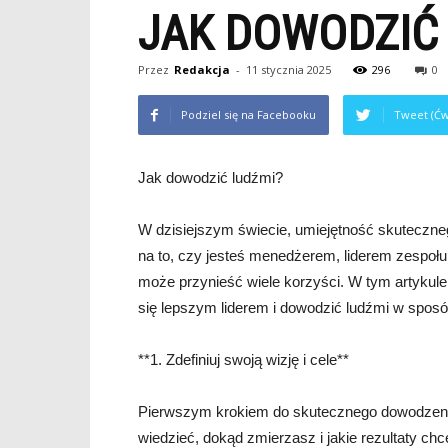
JAK DOWODZIĆ
Przez
Redakcja
-
11 stycznia 2025
296
0
Podziel się na Facebooku
Tweet (Ćw
Jak dowodzić ludźmi?
W dzisiejszym świecie, umiejętność skuteczne
na to, czy jesteś menedżerem, liderem zespoł
może przynieść wiele korzyści. W tym artykule
się lepszym liderem i dowodzić ludźmi w sposó
**1. Zdefiniuj swoją wizję i cele**
Pierwszym krokiem do skutecznego dowodzenia l
wiedzieć, dokąd zmierzasz i jakie rezultaty c