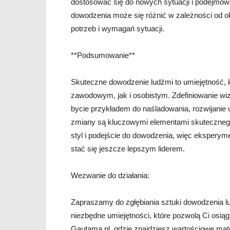
dostosować się do nowych sytuacji i podejmowa
dowodzenia może się różnić w zależności od ok
potrzeb i wymagań sytuacji.
**Podsumowanie**
Skuteczne dowodzenie ludźmi to umiejętność, 
zawodowym, jak i osobistym. Zdefiniowanie wizj
bycie przykładem do naśladowania, rozwijanie 
zmiany są kluczowymi elementami skutecznego
styl i podejście do dowodzenia, więc eksperymen
stać się jeszcze lepszym liderem.
Wezwanie do działania:
Zapraszamy do zgłębiania sztuki dowodzenia l
niezbędne umiejętności, które pozwolą Ci osią
Gautama.pl, gdzie znajdziesz wartościowe mater