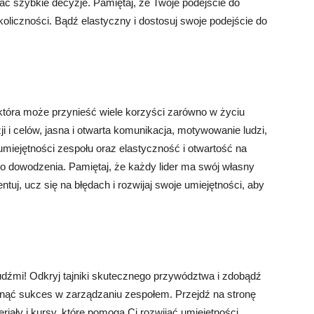
ć szybkie decyzje. Pamiętaj, że Twoje podejście do
oliczności. Bądź elastyczny i dostosuj swoje podejście do
która może przynieść wiele korzyści zarówno w życiu
i i celów, jasna i otwarta komunikacja, motywowanie ludzi,
umiejętności zespołu oraz elastyczność i otwartość na
 dowodzenia. Pamiętaj, że każdy lider ma swój własny
tuj, ucz się na błędach i rozwijaj swoje umiejętności, aby
udźmi! Odkryj tajniki skutecznego przywództwa i zdobądź
gnąć sukces w zarządzaniu zespołem. Przejdź na stronę
iały i kursy, które pomogą Ci rozwijać umiejętności