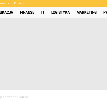
Reklama
Kontakt
UKACJA
FINANSE
IT
LOGISTYKA
MARKETING
P
Jak dowodzić ludźmi?