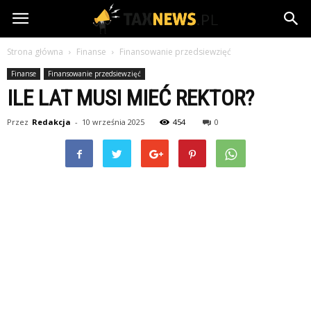
TaxNews.pl
Strona główna
Finanse
Finansowanie przedsiewzięć
Finanse
Finansowanie przedsiewzięć
ILE LAT MUSI MIEĆ REKTOR?
Przez
Redakcja
-
10 września 2025
454
0