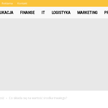
Reklama
Kontakt
UKACJA
FINANSE
IT
LOGISTYKA
MARKETING
P
ość
Co składa się na wartość środka trwałego?