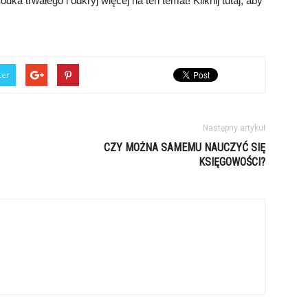
dka trwałego i odkryj więcej na ten temat! Kliknij tutaj, aby
ter
Następny artykuł
CZY MOŻNA SAMEMU NAUCZYĆ SIĘ
KSIĘGOWOŚCI?