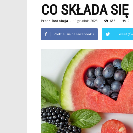
CO SKŁADA SI
Przez
Redakcja
-
11 grudnia 2023
636
0
Podziel się na Facebooku
Tweet (Ćw