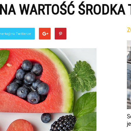
Ę NA WARTOŚĆ ŚRODKA
Z
ierkaj) na Twitterze
S
j