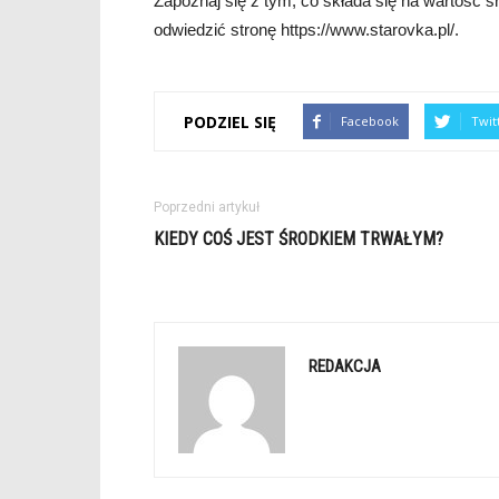
Zapoznaj się z tym, co składa się na wartość śro
odwiedzić stronę https://www.starovka.pl/.
PODZIEL SIĘ
Facebook
Twit
Poprzedni artykuł
KIEDY COŚ JEST ŚRODKIEM TRWAŁYM?
REDAKCJA